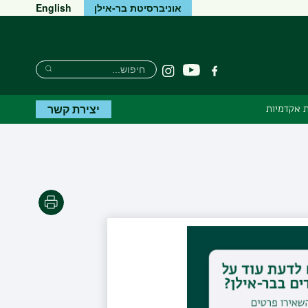
אוניברסיטת בר-אילן
English
Search
חיפוש
יוטיוב
פייסבוק
Instagram
Search
יצירת קשר
 אקדמיות
הדפסה