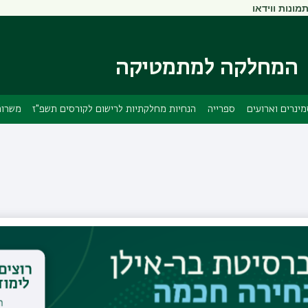
מונות ווידאו
דילוג
דילוג
לתוכן
לתפריט
ניווט
העיקרי
ראשי
המחלקה למתמטיקה
ינרים וארועים
ספרייה
הנחיות מחלקתיות לרישום לקורסים תשפ"ז
משרות
תהילה רזניק