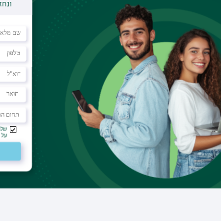
דוא"ל
tehillarz@gmail.com