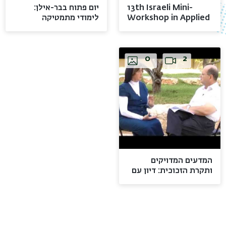
13th Israeli Mini-
יום פתוח בבר-אילן:
Workshop in Applied
לימודי מתמטיקה
and Computational
Images
Video
Images
Video
Mathematics
0
2
המדעים המדויקים
ותקרת הזכוכית: דיון עם
פרופ' מלכה שפס
Images
Video