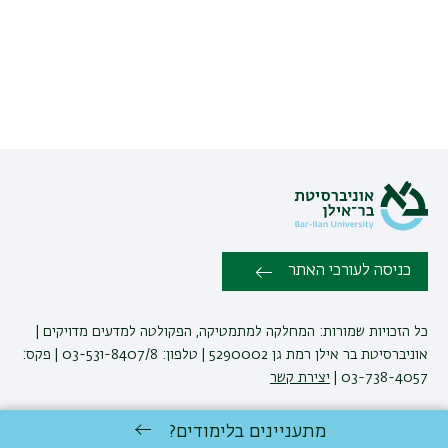
כניסה לעורכי האתר
כל הזכויות שמורות: המחלקה למתמטיקה, הפקולטה למדעים מדויקים |
אוניברסיטת בר אילן רמת גן 5290002 | טלפון: 03-531-8407/8 | פקס:
03-738-4057 |
יצירת קשר
מתעניינים בלימודים?
לימודי מתמטיקה
באוניברסיטת בר-אילן