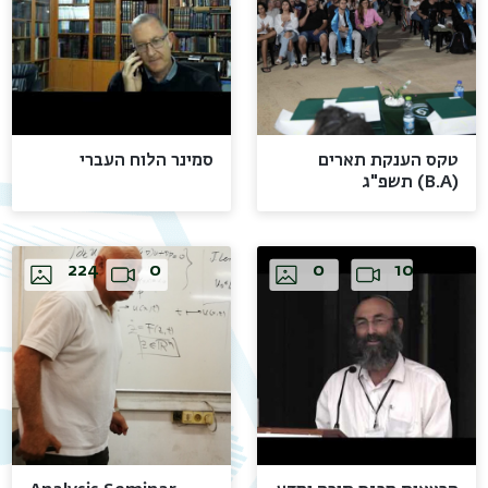
טקס הענקת תארים
סמינר הלוח העברי
(B.A) תשפ"ג
Images
Video
Images
Video
224
0
0
10
תפר
משנ