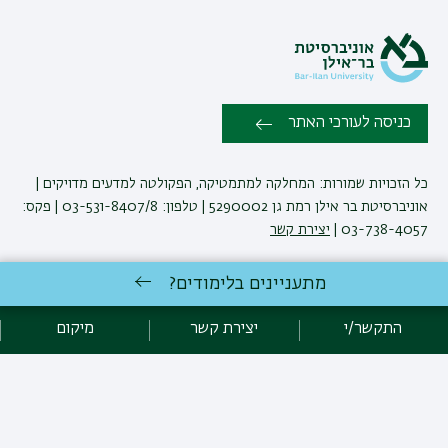
כניסה לעורכי האתר
כל הזכויות שמורות: המחלקה למתמטיקה, הפקולטה למדעים מדויקים |
אוניברסיטת בר אילן רמת גן 5290002 | טלפון: 03-531-8407/8 | פקס:
03-738-4057 |
יצירת קשר
מתעניינים בלימודים?
לימודי מתמטיקה
באוניברסיטת בר-אילן
פיתוח:
אגף תקשוב, אוניברסיטת בר-אילן
התקשר/י
יצירת קשר
מיקום
הצהרת נגישות
מדיניות פרטיות
אקדימה בר-אילן