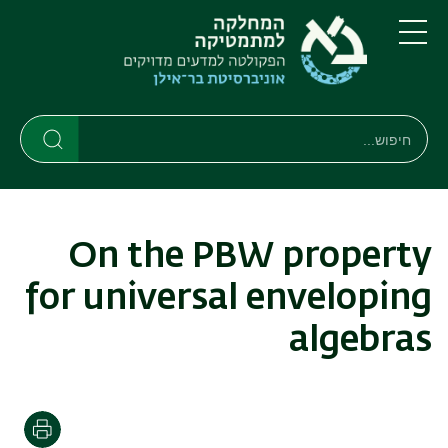
דילוג
דילוג
לתוכן
לתפריט
ניווט
העיקרי
תפריט
ראשי
חיפוש
Search
Search
On the PBW property
for universal enveloping
algebras
הדפסה