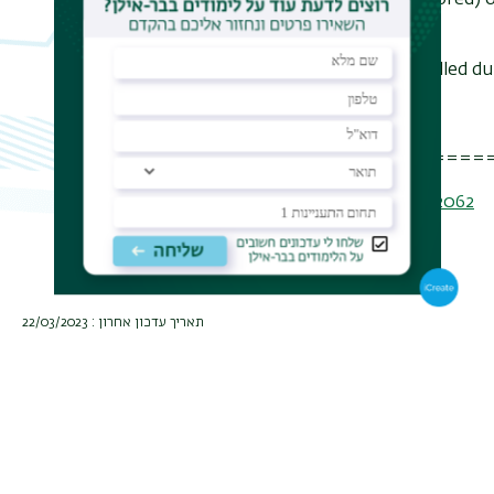
property using the language of (colored) 
machinery.
All necessary definitions will be recalled du
==========================
https://us02web.zoom.us/j/87856132062
Meeting ID: 878 5613 2062
תאריך עדכון אחרון : 22/03/2023