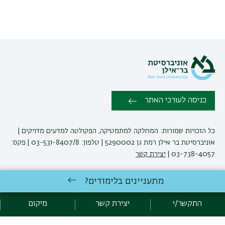
כניסה לעורכי האתר
כל הזכויות שמורות: המחלקה למתמטיקה, הפקולטה למדעים מדויקים |
אוניברסיטת בר אילן רמת גן 5290002 | טלפון: 03-531-8407/8 | פקס:
03-738-4057 |
יצירת קשר
מתעניינים בלימודים?
לימודי מתמטיקה
באוניברסיטת בר-אילן
פיתוח:
אגף תקשוב, אוניברסיטת בר-אילן
התקשר/י
יצירת קשר
מיקום
הצהרת נגישות
מדיניות פרטיות
אקדימה בר-אילן