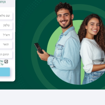
דוא"ל
harel.badichi@biu.ac.il