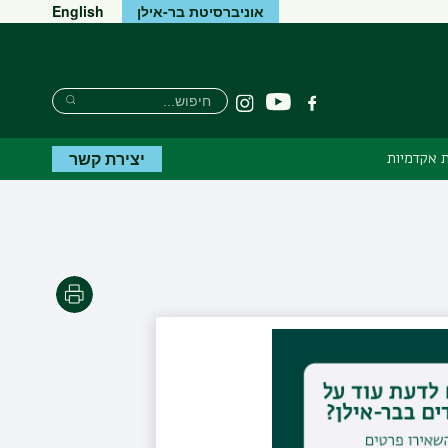
אוניברסיטת בר-אילן
English
Search
חיפוש
יוטיוב
פייסבוק
Instagram
Search
יצירת קשר
 אקדמיות
הדפסה