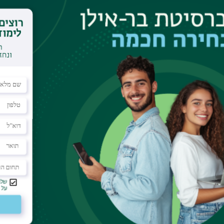
 Calendar
01, building 216)
utative ring k, we have the Hochschild homology
zation of the modules of differential forms to
ve us HDR_*(A), the non-commutative de Rham
in his paper “Non-commutative differential
duced cyclic homology, HC_*(A), which is connected
ology. The nicest connection between them is
Karoubi exact sequence
n+1}(A).
 homology is generalized to twisted cyclic
gether with a given k-algebra automorphism. I was
wisted cyclic homology and also to twisted cyclic
s (an algebra together with a group of k-algebra
 cyclic homology is to coalgebras, producing a