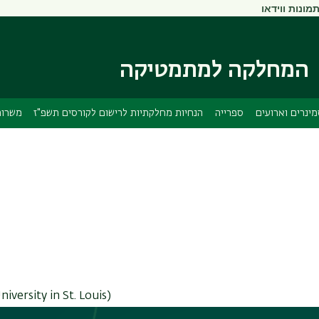
מונות ווידאו
דילוג
דילוג
לתוכן
לתפריט
ניווט
העיקרי
ראשי
המחלקה למתמטיקה
ינרים וארועים
ספרייה
הנחיות מחלקתיות לרישום לקורסים תשפ"ז
משרות
iversity in St. Louis)