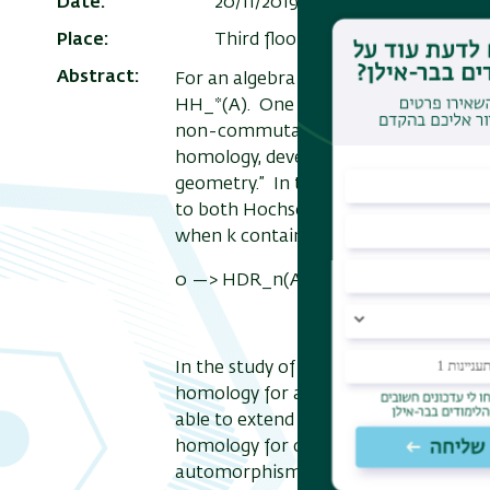
Date
20/11/2019 - 11:30 - 10:30
Add to
Place
Third floor seminar room (room 2
Abstract
For an algebra A over a unitary comm
HH_*(A). One use of it was a generali
non-commutative algebras. This ga
homology, developed by Alain Connes 
geometry.” In that paper he also pro
to both Hochschild and de Rham hom
when k contains Q. Then we get the 
0 —> HDR_n(A) —> HC_n(A) —> HH_{
In the study of quantum groups, cyclic
homology for a pair of an algebra to
able to extend Karoubi’s theorem to t
homology for crossed product algebra
automorphisms). Another extension of