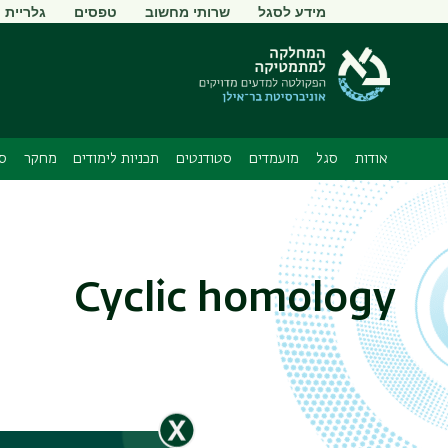
תפריט
מידע לסגל
שרותי מחשוב
טפסים
גלריית ת
משני
אודות
סגל
מועמדים
סטודנטים
תכניות לימודים
מחקר
סמ
Cyclic homology