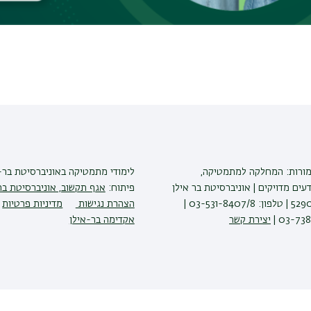
 be the coalgebra of a Frobenius algebra.
מורות: המחלקה למתמטיקה,
לימודי מתמטיקה
באוניברסיטת בר-
ים מדויקים | אוניברסיטת בר אילן
פיתוח:
אגף תקשוב, אוניברסיטת בר
רמת גן 5290002 | טלפון: 03-531-8407/8 |
הצהרת נגישות
מדיניות פרטיות
יצירת קשר
אקדימה בר-אילן